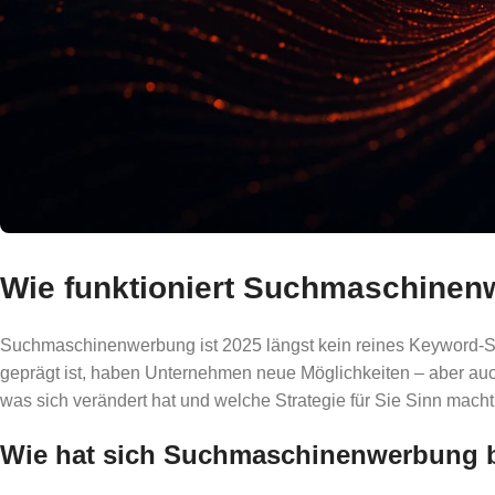
Wie funktioniert Suchmaschinen
Suchmaschinenwerbung ist 2025 längst kein reines Keyword-Spie
geprägt ist, haben Unternehmen neue Möglichkeiten – aber auc
was sich verändert hat und welche Strategie für Sie Sinn macht
Wie hat sich Suchmaschinenwerbung b