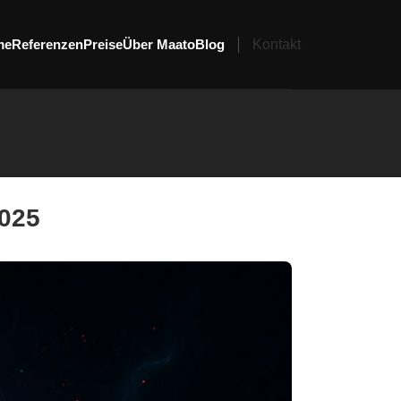
me
Referenzen
Preise
Über Maato
Blog
Kontakt
2025