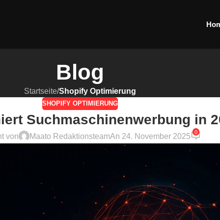
Ho
Blog
Startseite
/
Shopify Optimierung
SHOPIFY OPTIMIERUNG
niert Suchmaschinenwerbung in 
0
ht von
Maato Redaktionsteam
An 24. November 2025