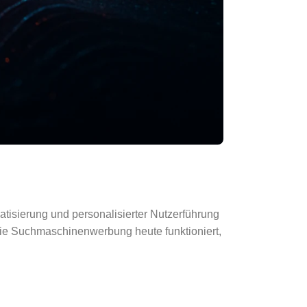
tisierung und personalisierter Nutzerführung
wie Suchmaschinenwerbung heute funktioniert,