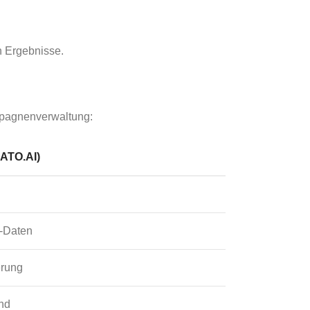
 Ergebnisse.
ampagnenverwaltung:
ATO.AI)
e-Daten
erung
nd