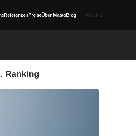
me
Referenzen
Preise
Über Maato
Blog
Kontakt
g, Ranking