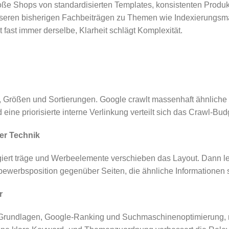
oße Shops von standardisierten Templates, konsistenten Prod
nseren bisherigen Fachbeiträgen zu Themen wie Indexierungsma
ast immer derselbe, Klarheit schlägt Komplexität.
rößen und Sortierungen. Google crawlt massenhaft ähnliche Seit
ine priorisierte interne Verlinkung verteilt sich das Crawl-Bud
her Technik
agiert träge und Werbeelemente verschieben das Layout. Dann leid
bewerbsposition gegenüber Seiten, die ähnliche Informationen s
r
-Grundlagen, Google-Ranking und Suchmaschinenoptimierung,