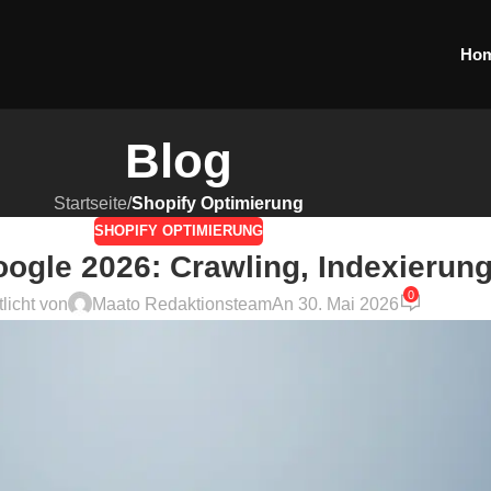
Ho
Blog
Startseite
/
Shopify Optimierung
SHOPIFY OPTIMIERUNG
oogle 2026: Crawling, Indexierun
0
tlicht von
Maato Redaktionsteam
An 30. Mai 2026