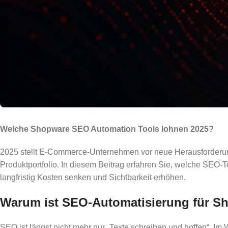
Welche Shopware SEO Automation Tools lohnen 2025?
2025 stellt E-Commerce-Unternehmen vor neue Herausforderun
Produktportfolio. In diesem Beitrag erfahren Sie, welche SEO-T
langfristig Kosten senken und Sichtbarkeit erhöhen.
Warum ist SEO-Automatisierung für Sho
SEO ist längst nicht mehr nur „Texte schreiben und hoffen“. Im