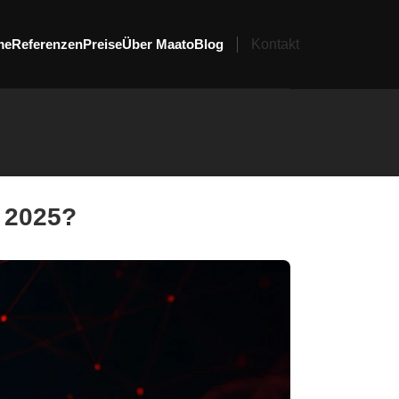
me
Referenzen
Preise
Über Maato
Blog
Kontakt
 2025?