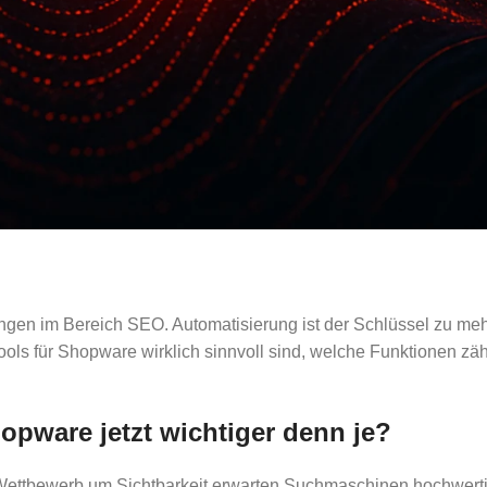
gen im Bereich SEO. Automatisierung ist der Schlüssel zu me
ools für Shopware wirklich sinnvoll sind, welche Funktionen zäh
pware jetzt wichtiger denn je?
 Wettbewerb um Sichtbarkeit erwarten Suchmaschinen hochwertige,