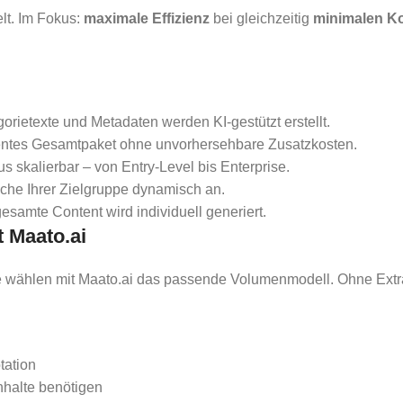
lt. Im Fokus:
maximale Effizienz
bei gleichzeitig
minimalen K
rietexte und Metadaten werden KI-gestützt erstellt.
rentes Gesamtpaket ohne unvorhersehbare Zusatzkosten.
skalierbar – von Entry-Level bis Enterprise.
che Ihrer Zielgruppe dynamisch an.
esamte Content wird individuell generiert.
t Maato.ai
e wählen mit Maato.ai das passende Volumenmodell. Ohne Extra
tation
nhalte benötigen