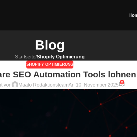
Ho
Blog
Startseite
/
Shopify Optimierung
SHOPIFY OPTIMIERUNG
re SEO Automation Tools lohnen
0
ht von
Maato Redaktionsteam
An 10. November 2025