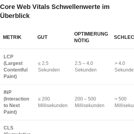
Core Web Vitals Schwellenwerte im
Überblick
OPTIMIERUNG
METRIK
GUT
SCHLE
NÖTIG
LCP
(Largest
≤ 2.5
2.5 – 4.0
> 4.0
Contentful
Sekunden
Sekunden
Sekunde
Paint)
INP
(Interaction
≤ 200
200 – 500
> 500
to Next
Millisekunden
Millisekunden
Millisek
Paint)
CLS