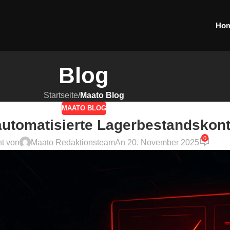
Ho
Blog
Startseite
/
Maato Blog
MAATO BLOG
automatisierte Lagerbestandskont
0
ht von
Maato Redaktionsteam
An 20. November 2025