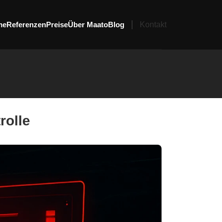
me
Referenzen
Preise
Über Maato
Blog
Kontakt
rolle