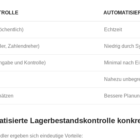
TROLLE
AUTOMATISIE
öchentlich)
Echtzeit
ler, Zahlendreher)
Niedrig durch S
ngabe und Kontrolle)
Minimal nach Ei
Nahezu unbegr
hätzen
Bessere Planun
atisierte Lagerbestandskontrolle konkr
r ergeben sich eindeutige Vorteile: