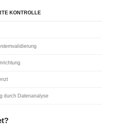
RTE KONTROLLE
ystemvalidierung
nrichtung
enzt
g durch Datenanalyse
et?