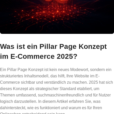
Was ist ein Pillar Page Konzept
im E-Commerce 2025?
Ein Pillar Page Konzept ist kein neues Modewort, sondern ein
strukturiertes Inhaltsmodell, das hilft, Ihre Website im E-
Commerce sichtbar und verständlich zu machen. 2025 hat sich
dieses Konzept als strategischer Standard etabliert, um
Themen umfassend, suchmaschinenfreundlich und für Nutzer
logisch darzustellen. In diesem Artikel erfahren Sie, was
dahintersteckt, wie es funktioniert und warum es für Ihren