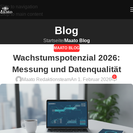
Skip to navigation
Skip to main content
Blog
Startseite
/
Maato Blog
MAATO BLOG
Wachstumspotenzial 2026:
Messung und Datenqualität
0
Maato Redaktionsteam
An 1. Februar 2026