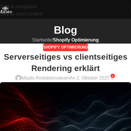
Skip to navigation
Skip to main content
Blog
Startseite
/
Shopify Optimierung
SHOPIFY OPTIMIERUNG
Serverseitiges vs clientseitiges
Rendering erklärt
0
Maato Redaktionsteam
An 2. Oktober 2025