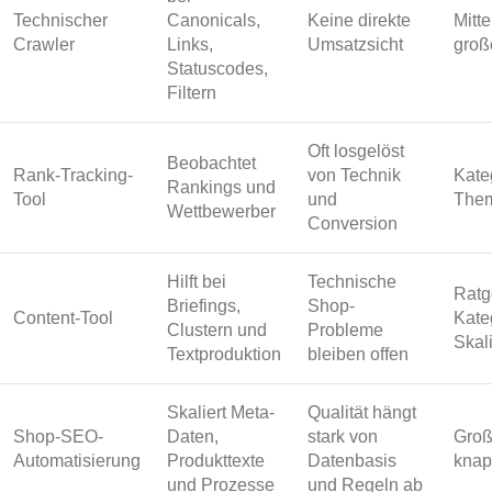
Technischer
Canonicals,
Keine direkte
Mitte
Crawler
Links,
Umsatzsicht
groß
Statuscodes,
Filtern
Oft losgelöst
Beobachtet
Rank-Tracking-
von Technik
Kate
Rankings und
Tool
und
Them
Wettbewerber
Conversion
Hilft bei
Technische
Ratg
Briefings,
Shop-
Content-Tool
Kate
Clustern und
Probleme
Skal
Textproduktion
bleiben offen
Skaliert Meta-
Qualität hängt
Shop-SEO-
Daten,
stark von
Groß
Automatisierung
Produkttexte
Datenbasis
knap
und Prozesse
und Regeln ab