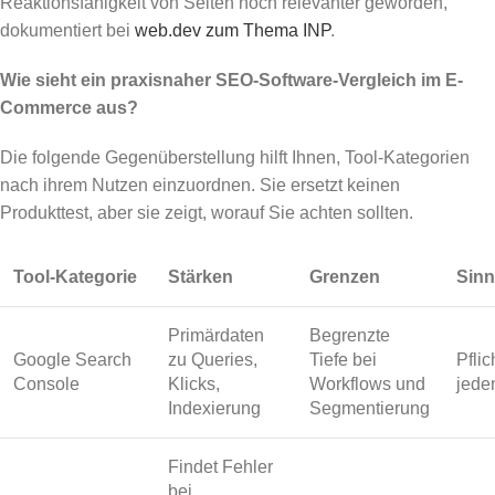
Reaktionsfähigkeit von Seiten noch relevanter geworden,
dokumentiert bei
web.dev zum Thema INP
.
Wie sieht ein praxisnaher SEO-Software-Vergleich im E-
Commerce aus?
Die folgende Gegenüberstellung hilft Ihnen, Tool-Kategorien
nach ihrem Nutzen einzuordnen. Sie ersetzt keinen
Produkttest, aber sie zeigt, worauf Sie achten sollten.
Tool-Kategorie
Stärken
Grenzen
Sinn
Primärdaten
Begrenzte
Google Search
zu Queries,
Tiefe bei
Pflic
Console
Klicks,
Workflows und
jede
Indexierung
Segmentierung
Findet Fehler
bei