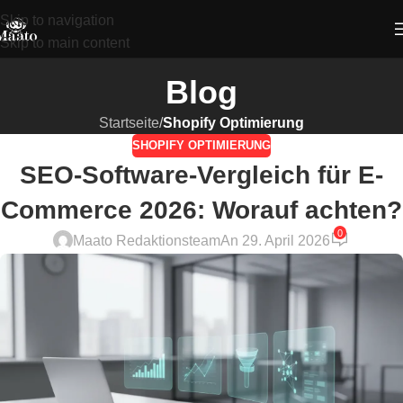
Skip to navigation
Skip to main content
Blog
Startseite
/
Shopify Optimierung
SHOPIFY OPTIMIERUNG
SEO-Software-Vergleich für E-
Commerce 2026: Worauf achten?
0
Maato Redaktionsteam
An 29. April 2026