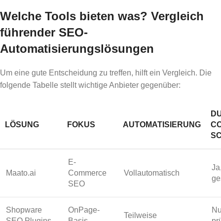
Welche Tools bieten was? Vergleich
führender SEO-
Automatisierungslösungen
Um eine gute Entscheidung zu treffen, hilft ein Vergleich. Die
folgende Tabelle stellt wichtige Anbieter gegenüber:
DU
LÖSUNG
FOKUS
AUTOMATISIERUNG
CO
S
E-
Ja
Maato.ai
Commerce
Vollautomatisch
ge
SEO
Shopware
OnPage-
Nu
Teilweise
SEO Plugins
Basis
pr