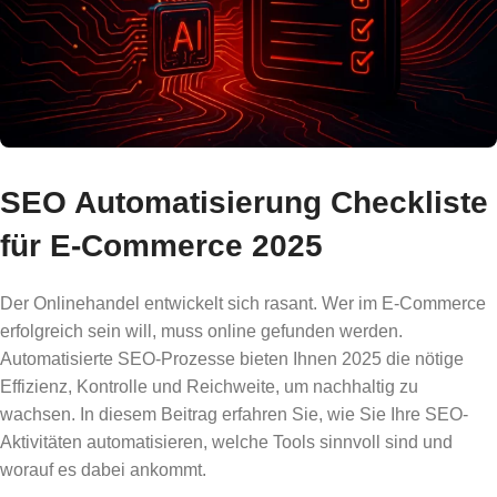
SEO Automatisierung Checkliste
für E-Commerce 2025
Der Onlinehandel entwickelt sich rasant. Wer im E-Commerce
erfolgreich sein will, muss online gefunden werden.
Automatisierte SEO-Prozesse bieten Ihnen 2025 die nötige
Effizienz, Kontrolle und Reichweite, um nachhaltig zu
wachsen. In diesem Beitrag erfahren Sie, wie Sie Ihre SEO-
Aktivitäten automatisieren, welche Tools sinnvoll sind und
worauf es dabei ankommt.