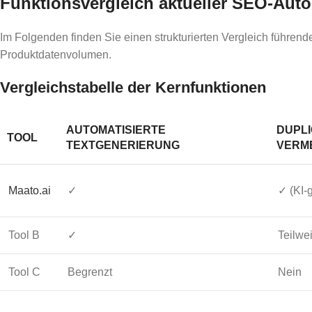
Funktionsvergleich aktueller SEO-Aut
Im Folgenden finden Sie einen strukturierten Vergleich führe
Produktdatenvolumen.
Vergleichstabelle der Kernfunktionen
AUTOMATISIERTE
DUPL
TOOL
TEXTGENERIERUNG
VERM
Maato.ai
✓
✓ (KI-g
Tool B
✓
Teilwe
Tool C
Begrenzt
Nein