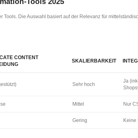
omation-Tools 2025
nder Tools. Die Auswahl basiert auf der Relevanz für mittelst
ICATE CONTENT
SKALIERBARKEIT
INTEG
EIDUNG
Ja (ink
estützt)
Sehr hoch
Shops
ise
Mittel
Nur CS
Gering
Keine 