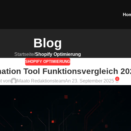
Ho
Blog
Startseite
/
Shopify Optimierung
SHOPIFY OPTIMIERUNG
tion Tool Funktionsvergleich 20
0
ht von
Maato Redaktionsteam
An 23. September 2025