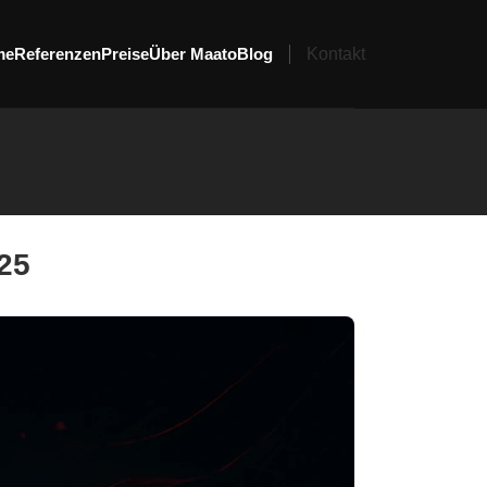
me
Referenzen
Preise
Über Maato
Blog
Kontakt
25