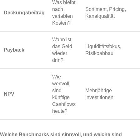
Was bleibt
nach
Sortiment, Pricing,
Deckungsbeitrag
variablen
Kanalqualität
Kosten?
Wann ist
das Geld
Liquiditätsfokus,
Payback
wieder
Risikoabbau
drin?
Wie
wertvoll
sind
Mehrjährige
NPV
künftige
Investitionen
Cashflows
heute?
Welche Benchmarks sind sinnvoll, und welche sind