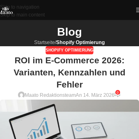
Skip to navigation
Skip to main content
Blog
Startseite
/
Shopify Optimierung
SHOPIFY OPTIMIERUNG
ROI im E-Commerce 2026:
Varianten, Kennzahlen und
Fehler
0
Maato Redaktionsteam
An 14. März 2026