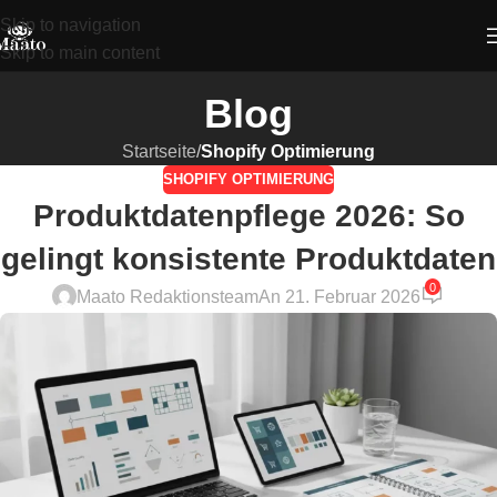
Skip to navigation
Skip to main content
Blog
Startseite
/
Shopify Optimierung
SHOPIFY OPTIMIERUNG
Produktdatenpflege 2026: So
gelingt konsistente Produktdaten
0
Maato Redaktionsteam
An 21. Februar 2026