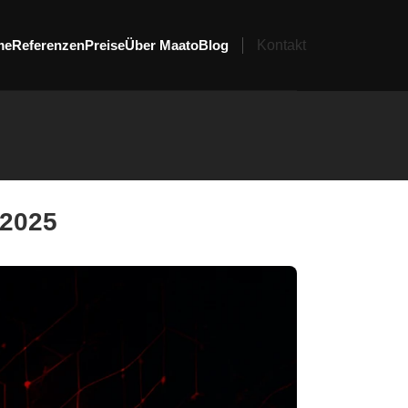
me
Referenzen
Preise
Über Maato
Blog
Kontakt
 2025