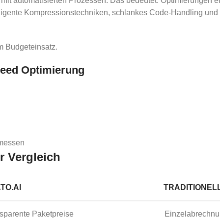
mit automatisierten Prozessen. Das bedeutet: Optimierungen e
lligente Kompressionstechniken, schlankes Code-Handling und g
m Budgeteinsatz.
eed Optimierung
 messen
r Vergleich
TO.AI
TRADITIONEL
sparente Paketpreise
Einzelabrechn