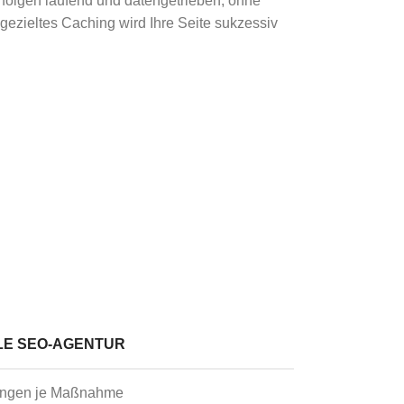
rfolgen laufend und datengetrieben, ohne
ezieltes Caching wird Ihre Seite sukzessiv
LE SEO-AGENTUR
ungen je Maßnahme