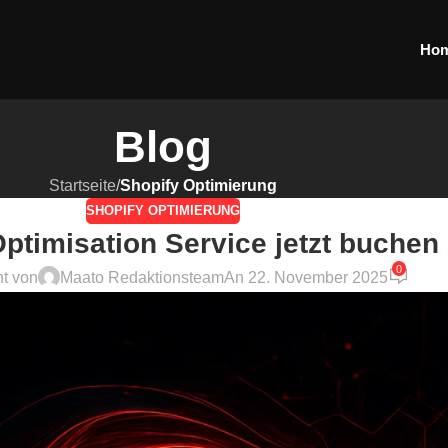
Ho
Blog
Startseite
/
Shopify Optimierung
SHOPIFY OPTIMIERUNG
timisation Service jetzt buchen
0
ht von
Maato Redaktionsteam
An 22. November 2025