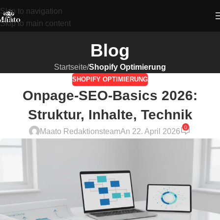
Skip to navigation
Skip to main content
Blog
Startseite
/
Shopify Optimierung
SHOPIFY OPTIMIERUNG
Onpage-SEO-Basics 2026:
Struktur, Inhalte, Technik
0
Maato Redaktionsteam
An 22. April 2026