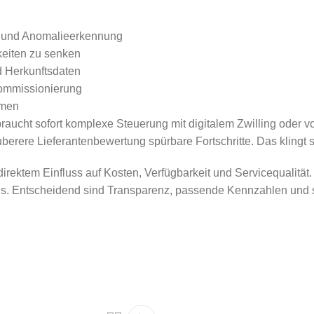
en und Anomalieerkennung
keiten zu senken
d Herkunftsdaten
Kommissionierung
rmen
 braucht sofort komplexe Steuerung mit digitalem Zwilling oder v
re Lieferantenbewertung spürbare Fortschritte. Das klingt simp
irektem Einfluss auf Kosten, Verfügbarkeit und Servicequalitä
axis. Entscheidend sind Transparenz, passende Kennzahlen und 