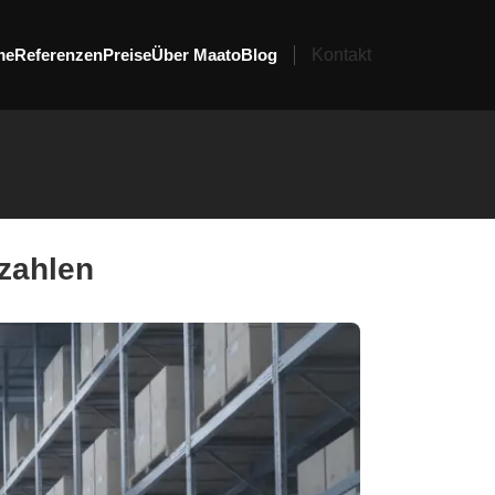
me
Referenzen
Preise
Über Maato
Blog
Kontakt
zahlen