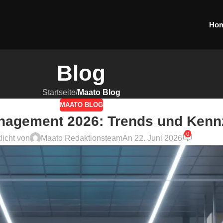
Ho
Blog
Startseite
/
Maato Blog
MAATO BLOG
anagement 2026: Trends und Kenn
0
licht von
Maato Redaktionsteam
An 22. Juni 2026