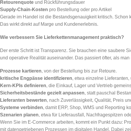
Retourenquote
und Rückführungsdauer
Supply-Chain-Kosten
pro Bestellung oder pro Artikel
Gerade im Handel ist die Bestandsgenauigkeit kritisch. Schon
Das wirkt direkt auf Marge und Kundenerlebnis.
Wie verbessern Sie Lieferkettenmanagement praktisch?
Der erste Schritt ist Transparenz. Sie brauchen eine saubere 
und operative Realität auseinander. Das passiert öfter, als man 
Prozesse kartieren
, von der Bestellung bis zur Retoure.
kritische Engpässe identifizieren
, etwa einzelne Lieferanten
Kern-KPIs definieren
, die Einkauf, Lager und Vertrieb gemei
Sicherheitsbestände gezielt anpassen
, statt pauschal Best
Lieferanten bewerten
, nach Zuverlässigkeit, Qualität, Preis un
Systeme verbinden
, damit ERP, Shop, WMS und Reporting kon
Szenarien planen
, etwa für Lieferausfall, Nachfragespitzen o
Wenn Sie im E-Commerce arbeiten, kommt ein Punkt dazu: Pr
mit datengetriebenen Prozessen im digitalen Handel. Dabei zei