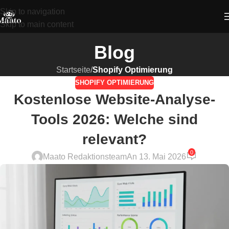
Skip to navigation
Skip to main content
Blog
Startseite
/
Shopify Optimierung
SHOPIFY OPTIMIERUNG
Kostenlose Website-Analyse-
Tools 2026: Welche sind
relevant?
0
Maato Redaktionsteam
An 13. Mai 2026