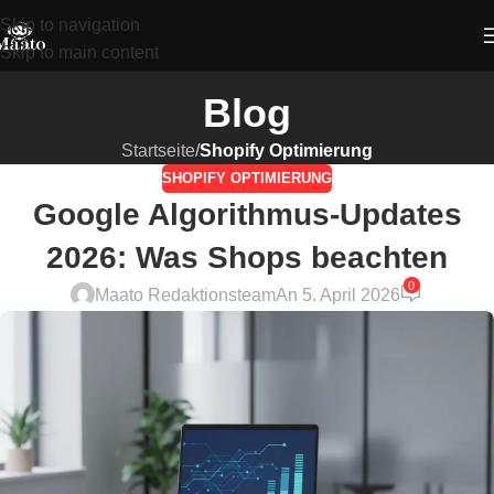
Skip to navigation
Skip to main content
Blog
Startseite
/
Shopify Optimierung
SHOPIFY OPTIMIERUNG
Google Algorithmus-Updates
2026: Was Shops beachten
0
Maato Redaktionsteam
An 5. April 2026