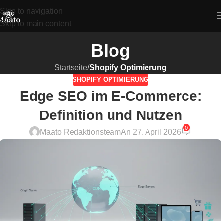
Skip to navigation
Skip to main content
Blog
Startseite
/
Shopify Optimierung
SHOPIFY OPTIMIERUNG
Edge SEO im E-Commerce:
Definition und Nutzen
0
Maato Redaktionsteam
An 27. April 2026