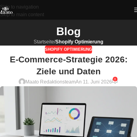
Skip to navigation
Skip to main content
Blog
Startseite
/
Shopify Optimierung
SHOPIFY OPTIMIERUNG
E-Commerce-Strategie 2026:
Ziele und Daten
0
Maato Redaktionsteam
An 11. Juni 2026