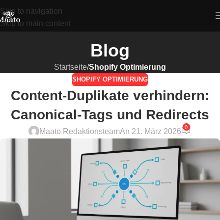
Skip to navigation
Skip to main content
Blog
Startseite
/
Shopify Optimierung
SHOPIFY OPTIMIERUNG
Content-Duplikate verhindern:
Canonical-Tags und Redirects
0
Maato Redaktionsteam
An 21. März 2026