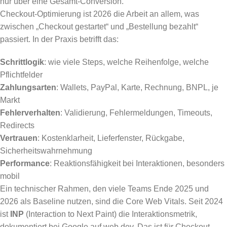
nur über eine Gesamt-Conversion.
Checkout-Optimierung ist 2026 die Arbeit an allem, was
zwischen „Checkout gestartet“ und „Bestellung bezahlt“
passiert. In der Praxis betrifft das:
Schrittlogik
: wie viele Steps, welche Reihenfolge, welche
Pflichtfelder
Zahlungsarten
: Wallets, PayPal, Karte, Rechnung, BNPL, je
Markt
Fehlerverhalten
: Validierung, Fehlermeldungen, Timeouts,
Redirects
Vertrauen
: Kostenklarheit, Lieferfenster, Rückgabe,
Sicherheitswahrnehmung
Performance
: Reaktionsfähigkeit bei Interaktionen, besonders
mobil
Ein technischer Rahmen, den viele Teams Ende 2025 und
2026 als Baseline nutzen, sind die Core Web Vitals. Seit 2024
ist
INP
(Interaction to Next Paint) die Interaktionsmetrik,
dokumentiert bei Google auf web.dev. Das ist für Checkout-