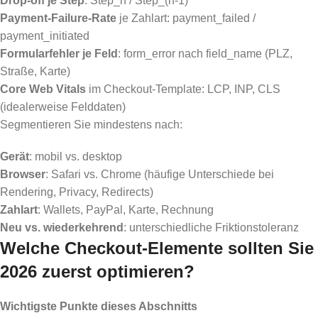
Drop-off je Step
: Step_n / Step_(n-1)
Payment-Failure-Rate
je Zahlart: payment_failed /
payment_initiated
Formularfehler je Feld
: form_error nach field_name (PLZ,
Straße, Karte)
Core Web Vitals
im Checkout-Template: LCP, INP, CLS
(idealerweise Felddaten)
Segmentieren Sie mindestens nach:
Gerät
: mobil vs. desktop
Browser
: Safari vs. Chrome (häufige Unterschiede bei
Rendering, Privacy, Redirects)
Zahlart
: Wallets, PayPal, Karte, Rechnung
Neu vs. wiederkehrend
: unterschiedliche Friktionstoleranz
Welche Checkout-Elemente sollten Sie
2026 zuerst optimieren?
Wichtigste Punkte dieses Abschnitts