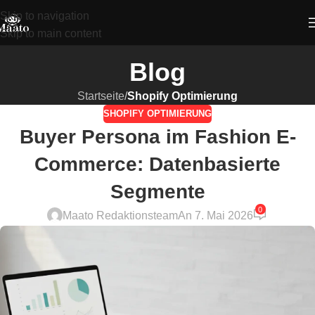
Skip to navigation
Skip to main content
Blog
Startseite
/
Shopify Optimierung
SHOPIFY OPTIMIERUNG
Buyer Persona im Fashion E-
Commerce: Datenbasierte
Segmente
0
Maato Redaktionsteam
An 7. Mai 2026