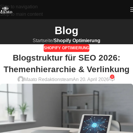
Skip to navigation
Skip to main content
Blog
Startseite
/
Shopify Optimierung
SHOPIFY OPTIMIERUNG
Blogstruktur für SEO 2026:
Themenhierarchie & Verlinkung
0
Maato Redaktionsteam
An 20. April 2026