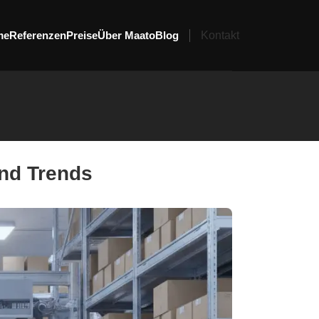
me
Referenzen
Preise
Über Maato
Blog
Kontakt
und Trends