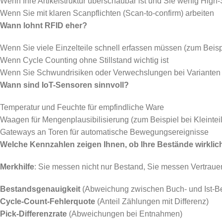
Wenn Ihre Artikelstruktur überschaubar ist und Sie wenig Hig
Wenn Sie mit klaren Scanpflichten (Scan-to-confirm) arbeiten
Wann lohnt RFID eher?
Wenn Sie viele Einzelteile schnell erfassen müssen (zum Beis
Wenn Cycle Counting ohne Stillstand wichtig ist
Wenn Sie Schwundrisiken oder Verwechslungen bei Varianten s
Wann sind IoT-Sensoren sinnvoll?
Temperatur und Feuchte für empfindliche Ware
Waagen für Mengenplausibilisierung (zum Beispiel bei Kleintei
Gateways an Toren für automatische Bewegungsereignisse
Welche Kennzahlen zeigen Ihnen, ob Ihre Bestände wirkli
Merkhilfe
: Sie messen nicht nur Bestand, Sie messen Vertraue
Bestandsgenauigkeit
(Abweichung zwischen Buch- und Ist-Be
Cycle-Count-Fehlerquote
(Anteil Zählungen mit Differenz)
Pick-Differenzrate
(Abweichungen bei Entnahmen)