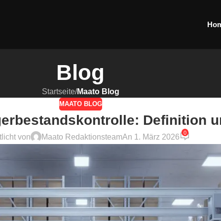
Ho
Blog
Startseite
/
Maato Blog
MAATO BLOG
erbestandskontrolle: Definition 
0
tlicht von
Maato Redaktionsteam
An 1. März 2026