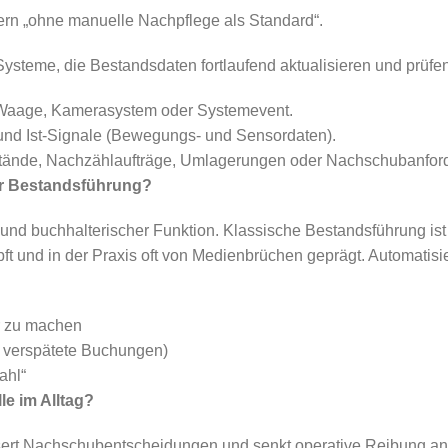
ndern „ohne manuelle Nachpflege als Standard“.
steme, die Bestandsdaten fortlaufend aktualisieren und prüfen.
 Waage, Kamerasystem oder Systemevent.
 und Ist-Signale (Bewegungs- und Sensordaten).
estände, Nachzählaufträge, Umlagerungen oder Nachschubanfor
er Bestandsführung?
und buchhalterischer Funktion. Klassische Bestandsführung ist h
ft und in der Praxis oft von Medienbrüchen geprägt. Automatisi
ar zu machen
r verspätete Buchungen)
ahl“
e im Alltag?
sert Nachschubentscheidungen und senkt operative Reibung an 