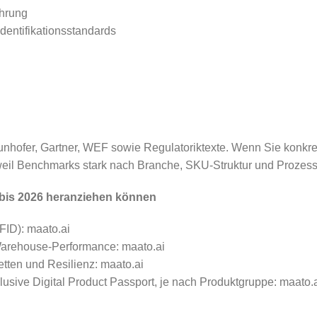
ührung
dentifikationsstandards
unhofer, Gartner, WEF sowie Regulatoriktexte. Wenn Sie konkre
 weil Benchmarks stark nach Branche, SKU-Struktur und Prozessr
5 bis 2026 heranziehen können
FID): maato.ai
 Warehouse-Performance: maato.ai
etten und Resilienz: maato.ai
usive Digital Product Passport, je nach Produktgruppe: maato.