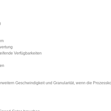
)
rn
wertung
eifende Verfügbarkeiten
hen
erweitern Geschwindigkeit und Granularität, wenn die Prozessko