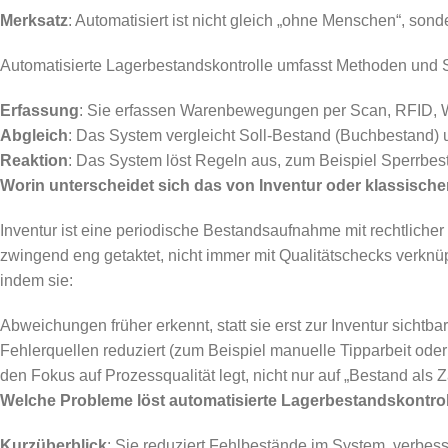
Merksatz
: Automatisiert ist nicht gleich „ohne Menschen“, so
Automatisierte Lagerbestandskontrolle umfasst Methoden und Sy
Erfassung
: Sie erfassen Warenbewegungen per Scan, RFID,
Abgleich
: Das System vergleicht Soll-Bestand (Buchbestand)
Reaktion
: Das System löst Regeln aus, zum Beispiel Sperrb
Worin unterscheidet sich das von Inventur oder klassisch
Inventur ist eine periodische Bestandsaufnahme mit rechtlicher 
zwingend eng getaktet, nicht immer mit Qualitätschecks verknüp
indem sie:
Abweichungen früher erkennt, statt sie erst zur Inventur sichtb
Fehlerquellen reduziert (zum Beispiel manuelle Tipparbeit ode
den Fokus auf Prozessqualität legt, nicht nur auf „Bestand als Z
Welche Probleme löst automatisierte Lagerbestandskontroll
Kurzüberblick
: Sie reduziert Fehlbestände im System, verbes