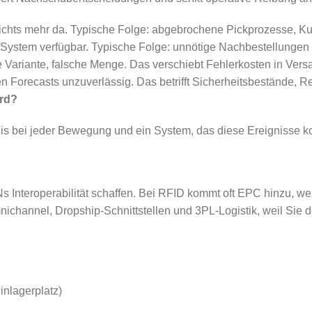
nichts mehr da. Typische Folge: abgebrochene Pickprozesse, Ku
 im System verfügbar. Typische Folge: unnötige Nachbestellungen
he Variante, falsche Menge. Das verschiebt Fehlerkosten in Ver
en Forecasts unzuverlässig. Das betrifft Sicherheitsbestände,
ird?
gnis bei jeder Bewegung und ein System, das diese Ereignisse ko
s Interoperabilität schaffen. Bei RFID kommt oft EPC hinzu, we
nichannel, Dropship-Schnittstellen und 3PL-Logistik, weil Sie d
nlagerplatz)