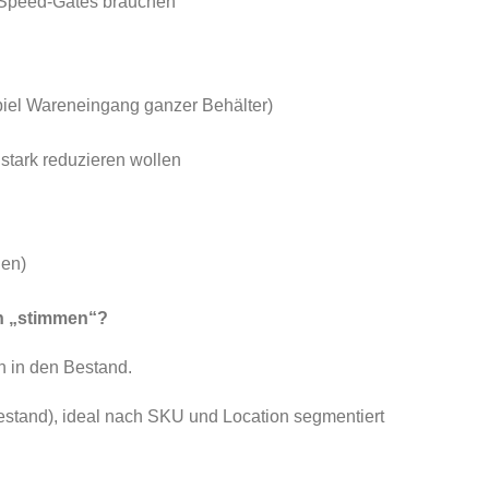
h-Speed-Gates brauchen
piel Wareneingang ganzer Behälter)
tark reduzieren wollen
len)
ch „stimmen“?
n in den Bestand.
stand), ideal nach SKU und Location segmentiert