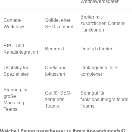
Wettbewerbsdaten
Breiter mit
Content-
Solide, eher
zusätzlichen Content-
Workflows
SEO-zentriert
Funktionen
PPC- und
Begrenzt
Deutlich breiter
Kanalintegration
Usability für
Direkt und
Umfangreich, teils
Spezialisten
fokussiert
komplexer
Eignung für
Gut für SEO-
Sehr gut für
große
zentrierte
funktionsübergreifende
Marketing-
Teams
Teams
Teams
Welche Lösung passt besser zu Ihrem Anwendungsfall?