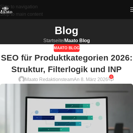
Skip to navigation
Skip to main content
Blog
Startseite
/
Maato Blog
MAATO BLOG
SEO für Produktkategorien 2026:
Struktur, Filterlogik und INP
0
Maato Redaktionsteam
An 8. März 2026