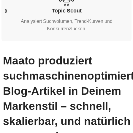
Outline Engine
Erstellt strukturiertes Gliederungs-
Gerüst inkl. H
Ta
& FAQ
Maato produziert
suchmaschinenoptimier
Blog-Artikel in Deinem
Markenstil – schnell,
skalierbar, und natürlich